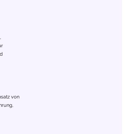
,
ur
nd
nsatz von
hrung,