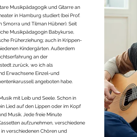
tare Musikpädagogik und Gitarre an
ater in Hamburg studiert (bei Prof.
in Smorra und Tilman Hübner). Seit
ufliche Musikpädagogin Babykurse,
sche Früherziehung; auch in Krippen-
hiedenen Kindergärten. Außerdem
richtserfahrung an der
edt zurück, wo ich als
 und Erwachsene Einzel-und
mentenkarussell angeboten habe.
Musik mit Leib und Seele. Schon in
ein Lied auf den Lippen oder im Kopf
und Musik. Jede freie Minute
 Kassetten aufzunehmen, verschiedene
r in verschiedenen Chören und