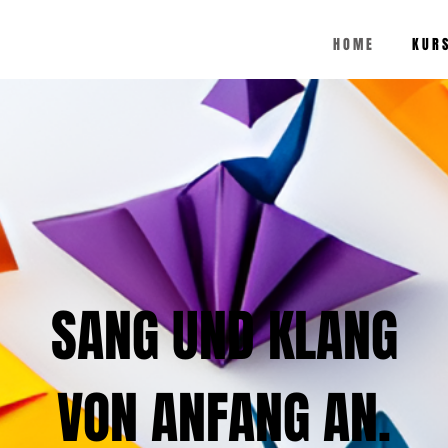
H O M E
K U R S
SANG UND KLANG
VON ANFANG AN.