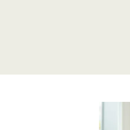
g.
verpackt in spannende M
MEHR