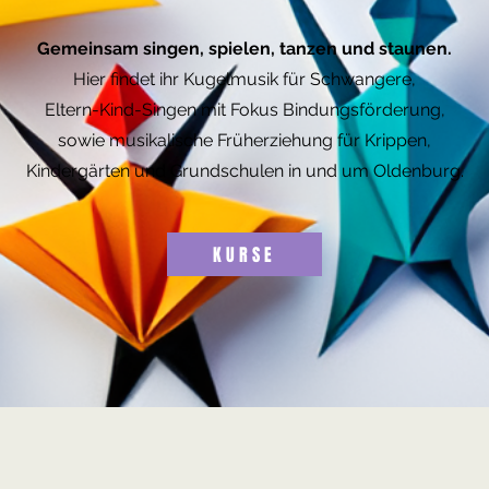
Gemeinsam singen, spielen, tanzen und staunen.
Hier findet ihr Kugelmusik für Schwangere,
Eltern-Kind-Singen mit Fokus Bindungsförderung,
sowie musikalische Früherziehung für Krippen,
Kindergärten und Grundschulen in und um Oldenburg.
K U R S E