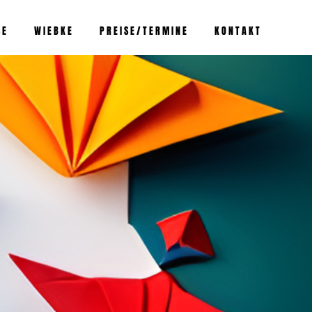
 E
W I E B K E
P R E I S E / T E R M I N E
K O N T A K T